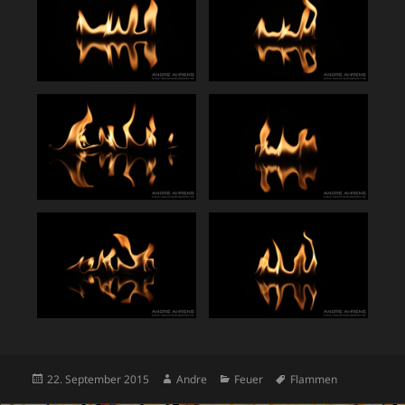
Veröffentlicht
Autor
Kategorien
Schlagwörter
22. September 2015
Andre
Feuer
Flammen
am